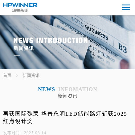
首页
新闻资讯
NEWS
INFOMATION
新闻资讯
再获国际殊荣 华普永明LED储能路灯斩获2025
红点设计奖
发布时间：2025-08-14