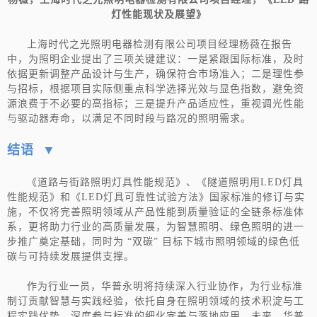
灯性能现状及展望
》
上海时代之光照明电器检测有限公司项目经理杨薇在报告
中，为照明企业提出了三项关键建议：一是紧跟国际标准，及时
依据更新调整产品设计与生产，确保符合市场准入；二是理性参
与招标，根据项目实际侧重点科学选择光效与显色指数，避免资
源浪费于不必要的高指标；三是提升产品适应性，重视调光性能
与驱动器寿命，以满足不同时段与路况的照明需求。
结语 ▼
《道路与街路照明灯具性能规范》、《隧道照明用LED灯具
性能规范》和《LED灯具可靠性试验方法》国家标准的修订与实
施，不仅将完善照明领域从产品性能到质量验证的全链条标准体
系，更将助力行业的高质量发展，为智慧照明、绿色照明的进一
步推广奠定基础，同时为 “双碳” 目标下城市照明领域的绿色低
碳与可持续发展提供支撑。
作为行业一员，华普永明将持续深入行业协作，为行业标准
制订贡献智慧与实践经验，依托自身在照明领域的技术积淀与工
程实践优势，深度参与标准的细化完善与落地应用。未来，华普