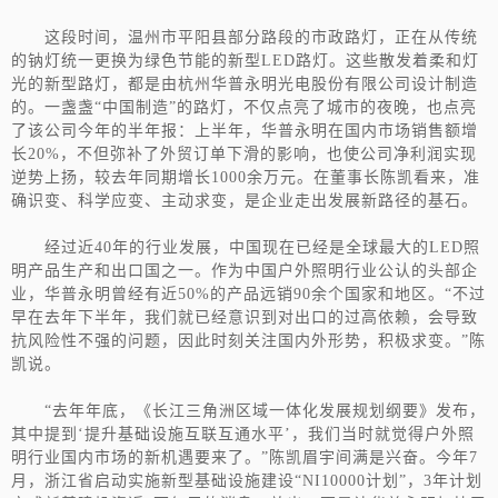
这段时间，温州市平阳县部分路段的市政路灯，正在从传统
的钠灯统一更换为绿色节能的新型LED路灯。这些散发着柔和灯
光的新型路灯，都是由杭州华普永明光电股份有限公司设计制造
的。一盏盏“中国制造”的路灯，不仅点亮了城市的夜晚，也点亮
了该公司今年的半年报：上半年，华普永明在国内市场销售额增
长20%，不但弥补了外贸订单下滑的影响，也使公司净利润实现
逆势上扬，较去年同期增长1000余万元。在董事长陈凯看来，准
确识变、科学应变、主动求变，是企业走出发展新路径的基石。
经过近40年的行业发展，中国现在已经是全球最大的LED照
明产品生产和出口国之一。作为中国户外照明行业公认的头部企
业，华普永明曾经有近50%的产品远销90余个国家和地区。“不过
早在去年下半年，我们就已经意识到对出口的过高依赖，会导致
抗风险性不强的问题，因此时刻关注国内外形势，积极求变。”陈
凯说。
“去年年底，《长江三角洲区域一体化发展规划纲要》发布，
其中提到‘提升基础设施互联互通水平’，我们当时就觉得户外照
明行业国内市场的新机遇要来了。”陈凯眉宇间满是兴奋。今年7
月，浙江省启动实施新型基础设施建设“NI10000计划”，3年计划