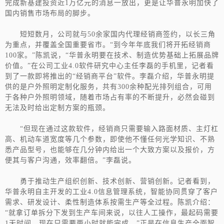
完成新基建投资近1万亿元的消息一放出，更是让华普永明加快了
国内销售市场布局的脚步。
短短数月，公司就与50余家国内代理经销商签约，以长三角
为重点，并覆盖全国重要省市。“到今年年底我们将开拓经销商
100家。”陈凯说，“华普永明要在技术、制造优势基础上拓展品牌
价值。”在公司工业4.0软件研究中心主任李磊的手机里，记者看
到了一款即将推出的“经销商平台”软件。李磊介绍，华普永明提
供的是户外照明定制化服务，共有300余种配光排列组合，可用
于各种户外照明领域，随着市场占有率的不断提升，必然会碰到
无法及时给出定制方案的瓶颈。
“但现在通过这款软件，经销商只需要输入路面材质、主灯杠
高、机动车道宽度等几个参数，即使他不懂任何光学知识、不熟
悉产品型号，也能够在几分钟内给出一个大致方案以及报价，方
便其与客户沟通，效率翻倍。”李磊说。
勇于推动生产组织创新、技术创新、营销创新。记者看到，
华普永明自主开发的工业4.0信息管理系统，智能协同贯穿了客户
需求、研发设计、柔性制造体系按需生产等全过程。陈凯介绍：
“就拿订单拆分下发到生产车间来说，以往人工操作，最起码需要
1天时间，现在只需要两小时就能完成。”正是在信息生产全面智