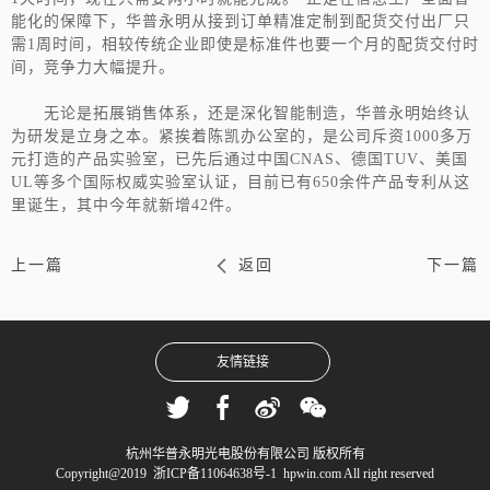
能化的保障下，华普永明从接到订单精准定制到配货交付出厂只
需1周时间，相较传统企业即使是标准件也要一个月的配货交付时
间，竞争力大幅提升。
无论是拓展销售体系，还是深化智能制造，华普永明始终认
为研发是立身之本。紧挨着陈凯办公室的，是公司斥资1000多万
元打造的产品实验室，已先后通过中国CNAS、德国TUV、美国
UL等多个国际权威实验室认证，目前已有650余件产品专利从这
里诞生，其中今年就新增42件。
上一篇
返回
下一篇
友情链接
杭州华普永明光电股份有限公司
版权所有
Copyright@2019
浙ICP备11064638号
-1 hpwin.com All right reserved